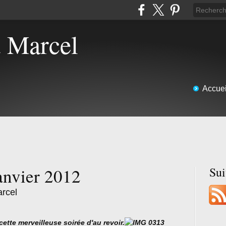
t Marcel
Accuei
anvier 2012
Su
arcel
cette merveilleuse soirée d'au revoir.