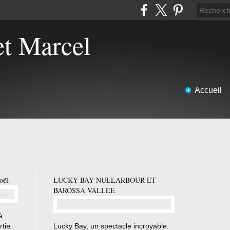
et Marcel
Accueil
oël.
LUCKY BAY NULLARBOUR ET
BAROSSA VALLEE
à
…
rtie
Lucky Bay, un spectacle incroyable.