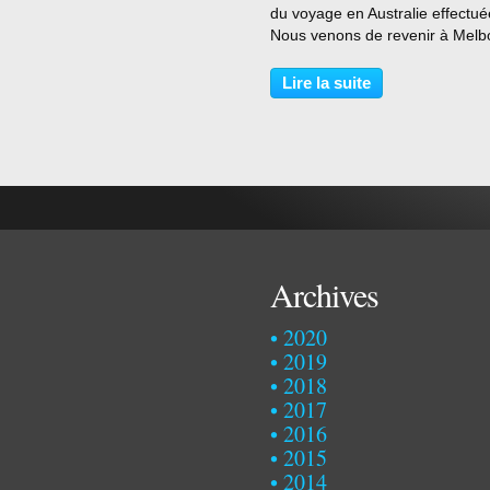
du voyage en Australie effectué
Nous venons de revenir à Melb
après une boucle de plus de 2
kilomètres ..... En regardant la 
Lire la suite
(version schématique) de notre
parcours,...
Archives
2020
2019
2018
2017
2016
2015
2014