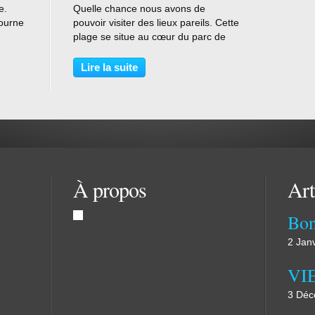
e.
Quelle chance nous avons de
ourne
pouvoir visiter des lieux pareils. Cette
7 000
plage se situe au cœur du parc de
carte
Cap Le Grand à proximité de la ville
d'Espérance. Un sable blanc
Lire la suite
éclatant, une eau turquoise et
surprise d'avoir...
À propos
Art
Bo
2 Jan
VI
3 Déc