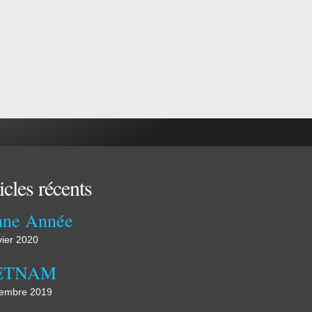
icles récents
nne Année
vier 2020
ETNAM
embre 2019