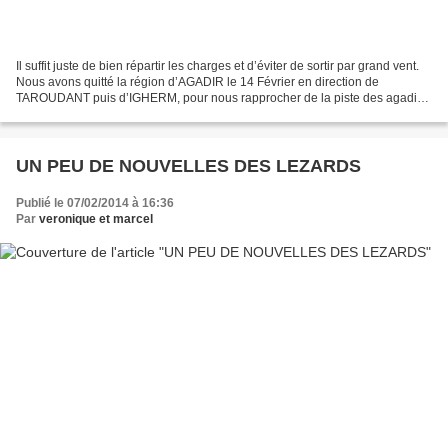
Il suffit juste de bien répartir les charges et d’éviter de sortir par grand vent.
Nous avons quitté la région d’AGADIR le 14 Février en direction de
TAROUDANT puis d’IGHERM, pour nous rapprocher de la piste des agadirs
(greniers à grains) située dans...
UN PEU DE NOUVELLES DES LEZARDS
Publié le 07/02/2014 à 16:36
Par
veronique et marcel