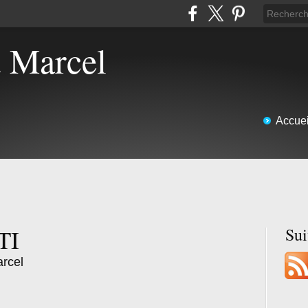
t Marcel
Accuei
TI
Su
arcel