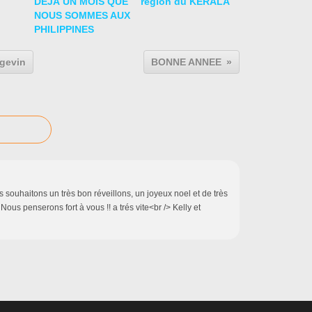
DÉJÀ UN MOIS QUE
région du KERALA
NOUS SOMMES AUX
PHILIPPINES
ngevin
BONNE ANNEE
 souhaitons un très bon réveillons, un joyeux noel et de très
Nous penserons fort à vous !! a trés vite<br /> Kelly et