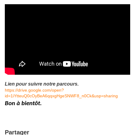
Lien pour suivre notre parcours.
https://drive.google.com/open?
id=1iYtteuQ0cOyBeA6qqxgHgeSNWF8_n0Ck&usp=sharing
Bon à bientôt.
Partager