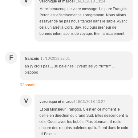
V
veronique et marcel
16/10/2018 13:24
Merci beaucoup de votre message. Le parc François
Peron est effectivement au programme. Nous allons
essayer de ne pas nous "tanker dans le sable. Avant
cela un arrêt à Coral Bay. Toujours preneur de
bonnes informations de voyage. Bien amicalement
F
francois
15/10/2018 22:01
ah j'y crois pas ... 30 baleines !! j'veux les voirrrrrrrrrr ...
bizoooo
Répondre
V
veronique et marcel
16/10/2018 13:27
Et oui Monsieur François. C'est en ce moment le
défilé en direction du grand Sud. Elles descendent la
côte Ouest avec les bébés. Plus étonnant, il reste
encore des requins baleines qui traînent dans le coin
!!!! Bisous