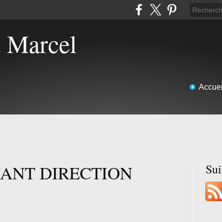
t Marcel
Accuei
ANT DIRECTION
Su