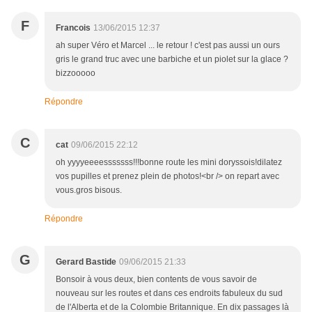
F
Francois
13/06/2015 12:37
ah super Véro et Marcel ... le retour ! c'est pas aussi un ours
gris le grand truc avec une barbiche et un piolet sur la glace ?
bizzooooo
Répondre
C
cat
09/06/2015 22:12
oh yyyyeeeesssssss!!!bonne route les mini doryssois!dilatez
vos pupilles et prenez plein de photos!<br /> on repart avec
vous.gros bisous.
Répondre
G
Gerard Bastide
09/06/2015 21:33
Bonsoir à vous deux, bien contents de vous savoir de
nouveau sur les routes et dans ces endroits fabuleux du sud
de l'Alberta et de la Colombie Britannique. En dix passages là