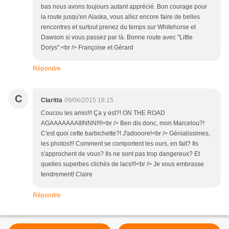
bas nous avons toujours autant apprécié. Bon courage pour
la route jusqu'en Alaska, vous allez encore faire de belles
rencontres et surtout prenez du temps sur Whitehorse et
Dawson si vous passez par là. Bonne route avec "Little
Dorys".<br /> Françoise et Gérard
Répondre
C
Claritta
09/06/2015 18:15
Coucou les amis!!! Ça y est?! ON THE ROAD
AGAAAAAAAIIINNN!!!!<br /> Ben dis donc, mon Marcelou?!
C'est quoi cette barbichette?! J'adooore!<br /> Génialissimes,
les photos!!! Comment se comportent les ours, en fait? Ils
s'approchent de vous? Ils ne sont pas trop dangereux? Et
quelles superbes clichés de lacs!!!<br /> Je vous embrasse
tendrement! Claire
Répondre