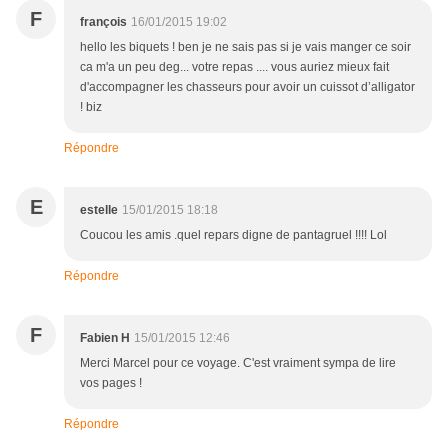
F
françois
16/01/2015 19:02
hello les biquets ! ben je ne sais pas si je vais manger ce soir
ca m'a un peu deg... votre repas .... vous auriez mieux fait
d'accompagner les chasseurs pour avoir un cuissot d’alligator
! biz
Répondre
E
estelle
15/01/2015 18:18
Coucou les amis .quel repars digne de pantagruel !!!! Lol
Répondre
F
Fabien H
15/01/2015 12:46
Merci Marcel pour ce voyage. C'est vraiment sympa de lire
vos pages !
Répondre